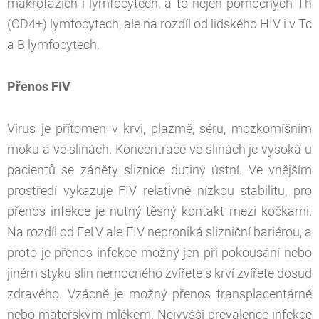
makrofázích i lymfocytech, a to nejen pomocných Th
(CD4+) lymfocytech, ale na rozdíl od lidského HIV i v Tc
a B lymfocytech.
Přenos FIV
Virus je přítomen v krvi, plazmě, séru, mozkomíšním
moku a ve slinách. Koncentrace ve slinách je vysoká u
pacientů se záněty sliznice dutiny ústní. Ve vnějším
prostředí vykazuje FIV relativně nízkou stabilitu, pro
přenos infekce je nutný těsný kontakt mezi kočkami.
Na rozdíl od FeLV ale FIV neproniká slizniční bariérou, a
proto je přenos infekce možný jen při pokousání nebo
jiném styku slin nemocného zvířete s krví zvířete dosud
zdravého. Vzácně je možný přenos transplacentárně
nebo mateřským mlékem. Nejvyšší prevalence infekce