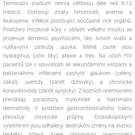
Terminální stadium netrvá většinou déle než 6-12
měsíců. Dominují ztráty hmotnosti, anémie a
leukopenie, infekce postihující současně více orgánů.
Postižení mozkové kůry v oblasti velkého mozku se
projevuje demencí, psychózami, tiky lícních svalů a
nutkavými záškuby jazyka. Méně časté jsou
nystagmus (oční tiky), ataxie a třes. Na očích FIV
pacientů lze v souvislosti se sekundárními virózami a
bakteriálními infekcemi zachytit glaukom (zelený
zákal), uveitidy (zánět duhovky) a chronické
konjunktivitidy (zánět spojivky). Z kožních onemocnění
převládají parazitózy, mykotické a bakteriální
dermatitidy. V postižení gastrointestinálního traktu
převažují chronické průjmy. Endoskopickým
vyšetřením jsou odhaleny destrukční změny na sliznici
tenkého střeva, které připomínají onemocnění