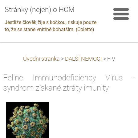
Stránky (nejen) o HCM
Jestliže člověk žije s kočkou, riskuje pouze
to, že se stane vnitřně bohatším. (Colette)
Úvodní stránka
>
DALŠÍ NEMOCI
>
FIV
Feline Immunodeficiency Virus -
syndrom získané ztráty imunity