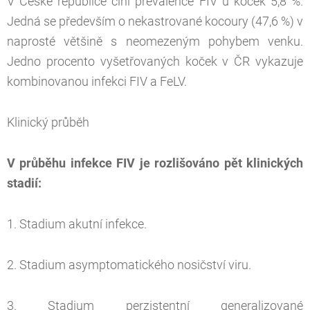
V České republice činí prevalence FIV u koček 5,8 %.
Jedná se především o nekastrované kocoury (47,6 %) v
naprosté většině s neomezeným pohybem venku.
Jedno procento vyšetřovaných koček v ČR vykazuje
kombinovanou infekci FIV a FeLV.
Klinický průběh
V průběhu infekce FIV je rozlišováno pět klinických
stadií:
1. Stadium akutní infekce.
2. Stadium asymptomatického nosičství viru.
3. Stadium perzistentní generalizované