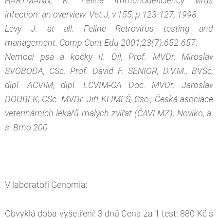
HARTMANN, K. Feline Immunodeficiency virus
infection: an overview. Vet J, v.155, p.123-127, 1998.
Levy J. at all. Feline Retrovirus testing and
management. Comp Cont Edu 2001;23(7):652-657.
Nemoci psa a kočky II. Díl, Prof. MVDr. Miroslav
SVOBODA, CSc. Prof. David F. SENIOR, D.V.M., BVSc,
dipl. ACVIM, dipl. ECVIM-CA Doc. MVDr. Jaroslav
DOUBEK, CSc. MVDr. Jiří KLIMEŠ, Csc.; Česká asociace
veterinárních lékařů malých zvířat (ČAVLMZ); Noviko, a.
s. Brno 200
V laboratoři Genomia:
Obvyklá doba vyšetření: 3 dnů Cena za 1 test: 880 Kč s