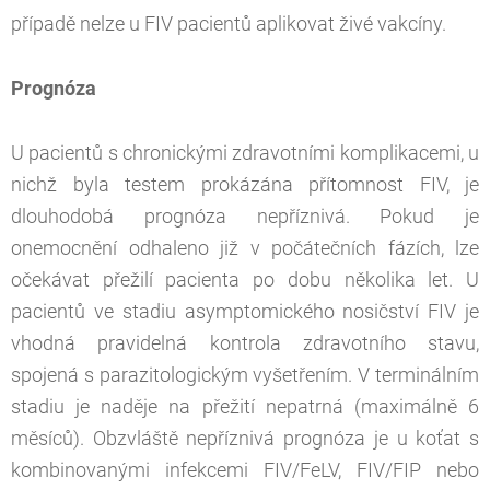
případě nelze u FIV pacientů aplikovat živé vakcíny.
Prognóza
U pacientů s chronickými zdravotními komplikacemi, u
nichž byla testem prokázána přítomnost FIV, je
dlouhodobá prognóza nepříznivá. Pokud je
onemocnění odhaleno již v počátečních fázích, lze
očekávat přežilí pacienta po dobu několika let. U
pacientů ve stadiu asymptomického nosičství FIV je
vhodná pravidelná kontrola zdravotního stavu,
spojená s parazitologickým vyšetřením. V terminálním
stadiu je naděje na přežití nepatrná (maximálně 6
měsíců). Obzvláště nepříznivá prognóza je u koťat s
kombinovanými infekcemi FIV/FeLV, FIV/FIP nebo