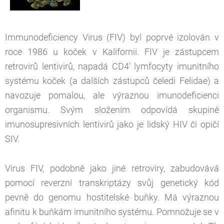
Immunodeficiency Virus (FIV) byl poprvé izolován v
roce 1986 u koček v Kalifornii. FIV je zástupcem
retrovirů lentivirů, napadá CD4' lymfocyty imunitního
systému koček (a dalších zástupců čeledi Felidae) a
navozuje pomalou, ale výraznou imunodeficienci
organismu. Svým složením odpovídá skupině
imunosupresivních lentivirů jako je lidský HIV či opičí
SIV.
Virus FIV, podobně jako jiné retroviry, zabudovává
pomocí reverzní transkriptázy svůj genetický kód
pevně do genomu hostitelské buňky. Má výraznou
afinitu k buňkám imunitního systému. Pomnožuje se v