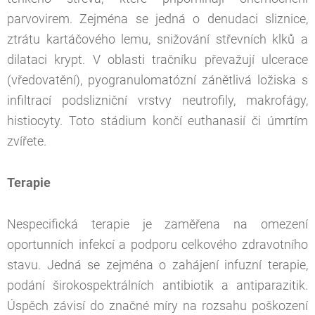
parvovirem. Zejména se jedná o denudaci sliznice,
ztrátu kartáčového lemu, snižování střevních klků a
dilataci krypt. V oblasti tračníku převažují ulcerace
(vředovatění), pyogranulomatózní zánětlivá ložiska s
infiltrací podslizniční vrstvy neutrofily, makrofágy,
histiocyty. Toto stádium končí euthanasií či úmrtím
zvířete.
Terapie
Nespecifická terapie je zaměřena na omezení
oportunních infekcí a podporu celkového zdravotního
stavu. Jedná se zejména o zahájení infuzní terapie,
podání širokospektrálních antibiotik a antiparazitik.
Úspěch závisí do značné míry na rozsahu poškození