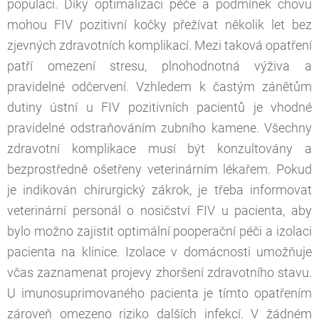
populaci. Díky optimalizaci péče a podmínek chovu
mohou FIV pozitivní kočky přežívat několik let bez
zjevných zdravotních komplikací. Mezi taková opatření
patří omezení stresu, plnohodnotná výživa a
pravidelné odčervení. Vzhledem k častým zánětům
dutiny ústní u FIV pozitivních pacientů je vhodné
pravidelné odstraňováním zubního kamene. Všechny
zdravotní komplikace musí být konzultovány a
bezprostředně ošetřeny veterinárním lékařem. Pokud
je indikován chirurgický zákrok, je třeba informovat
veterinární personál o nosičství FIV u pacienta, aby
bylo možno zajistit optimální pooperační péči a izolaci
pacienta na klinice. Izolace v domácnosti umožňuje
včas zaznamenat projevy zhoršení zdravotního stavu.
U imunosuprimovaného pacienta je tímto opatřením
zároveň omezeno riziko dalších infekcí. V žádném