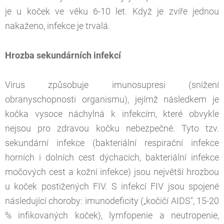
je u koček ve věku 6-10 let. Když je zvíře jednou
nakaženo, infekce je trvalá.
Hrozba sekundárních infekcí
Virus způsobuje imunosupresi (snížení
obranyschopnosti organismu), jejímž následkem je
kočka vysoce náchylná k infekcím, které obvykle
nejsou pro zdravou kočku nebezpečné. Tyto tzv.
sekundární infekce (bakteriální respirační infekce
horních i dolních cest dýchacích, bakteriální infekce
močových cest a kožní infekce) jsou největší hrozbou
u koček postižených FIV. S infekcí FIV jsou spojené
následující choroby: imunodeficity („kočičí AIDS", 15-20
% infikovaných koček), lymfopenie a neutropenie,