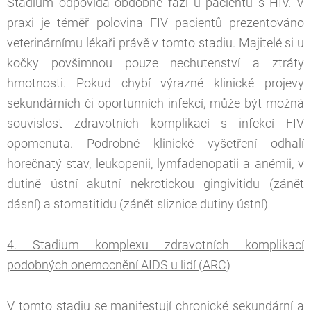
Stadium odpovídá obdobné fázi u pacientů s HIV. V
praxi je téměř polovina FIV pacientů prezentováno
veterinárnímu lékaři právě v tomto stadiu. Majitelé si u
kočky povšimnou pouze nechutenství a ztráty
hmotnosti. Pokud chybí výrazné klinické projevy
sekundárních či oportunních infekcí, může být možná
souvislost zdravotních komplikací s infekcí FIV
opomenuta. Podrobné klinické vyšetření odhalí
horečnatý stav, leukopenii, lymfadenopatii a anémii, v
dutině ústní akutní nekrotickou gingivitidu (zánět
dásní) a stomatitidu (zánět sliznice dutiny ústní)
4. Stadium komplexu zdravotních komplikací
podobných onemocnění AIDS u lidí (ARC)
V tomto stadiu se manifestují chronické sekundární a