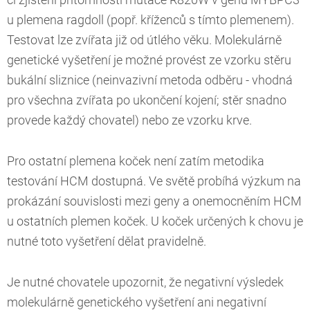
či zjištění přítomnosti mutace R820W v genu MYBPC3
u plemena ragdoll (popř. kříženců s tímto plemenem).
Testovat lze zvířata již od útlého věku. Molekulárně
genetické vyšetření je možné provést ze vzorku stěru
bukální sliznice (neinvazivní metoda odběru - vhodná
pro všechna zvířata po ukončení kojení; stěr snadno
provede každý chovatel) nebo ze vzorku krve.
Pro ostatní plemena koček není zatím metodika
testování HCM dostupná. Ve světě probíhá výzkum na
prokázání souvislosti mezi geny a onemocněním HCM
u ostatních plemen koček. U koček určených k chovu je
nutné toto vyšetření dělat pravidelně.
Je nutné chovatele upozornit, že negativní výsledek
molekulárně genetického vyšetření ani negativní