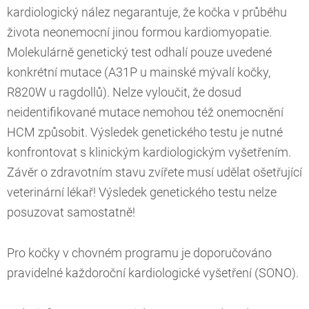
kardiologický nález negarantuje, že kočka v průběhu
života neonemocní jinou formou kardiomyopatie.
Molekulárně genetický test odhalí pouze uvedené
konkrétní mutace (A31P u mainské mývalí kočky,
R820W u ragdollů). Nelze vyloučit, že dosud
neidentifikované mutace nemohou též onemocnění
HCM způsobit. Výsledek genetického testu je nutné
konfrontovat s klinickým kardiologickým vyšetřením.
Závěr o zdravotním stavu zvířete musí udělat ošetřující
veterinární lékař! Výsledek genetického testu nelze
posuzovat samostatně!
Pro kočky v chovném programu je doporučováno
pravidelné každoroční kardiologické vyšetření (SONO).