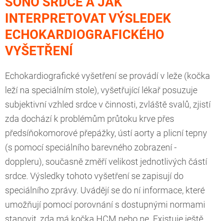
SONO SRDCE A JAK
INTERPRETOVAT VÝSLEDEK
ECHOKARDIOGRAFICKÉHO
VYŠETŘENÍ
Echokardiografické vyšetření se provádí v leže (kočka
leží na speciálním stole), vyšetřující lékař posuzuje
subjektivní vzhled srdce v činnosti, zvláště svalů, zjistí
zda dochází k problémům průtoku krve přes
předsíňokomorové přepážky, ústí aorty a plicní tepny
(s pomocí speciálního barevného zobrazení -
doppleru), současně změří velikost jednotlivých částí
srdce. Výsledky tohoto vyšetření se zapisují do
speciálního zprávy. Uvádějí se do ní informace, které
umožňují pomocí porovnání s dostupnými normami
stanovit, zda má kočka HCM nebo ne. Existuje ještě