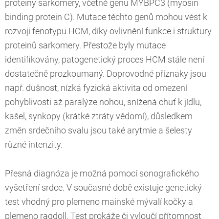
proteiny sarkomery, včetně genu MYBPC3 (myosin
binding protein C). Mutace těchto genů mohou vést k
rozvoji fenotypu HCM, díky ovlivnění funkce i struktury
proteinů sarkomery. Přestože byly mutace
identifikovány, patogenetický proces HCM stále není
dostatečně prozkoumaný. Doprovodné příznaky jsou
např. dušnost, nízká fyzická aktivita od omezení
pohyblivosti až paralýze nohou, snížená chuť k jídlu,
kašel, synkopy (krátké ztráty vědomí), důsledkem
změn srdečního svalu jsou také arytmie a šelesty
různé intenzity.
Přesná diagnóza je možná pomocí sonografického
vyšetření srdce. V současné době existuje genetický
test vhodný pro plemeno mainské mývalí kočky a
plemeno ragdoll. Test prokáže či vyloučí přítomnost