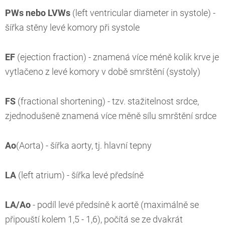
PWs nebo LVWs
(left ventricular diameter in systole) -
šířka stěny levé komory při systole
EF
(ejection fraction) - znamená více méně kolik krve je
vytlačeno z levé komory v době smrštění (systoly)
FS
(fractional shortening) - tzv. stažitelnost srdce,
zjednodušeně znamená více měně sílu smrštění srdce
Ao
(Aorta) - šířka aorty, tj. hlavní tepny
LA
(left atrium) - šířka levé předsíně
LA/Ao
- podíl levé předsíně k aortě (maximálně se
připouští kolem 1,5 - 1,6), počítá se ze dvakrát