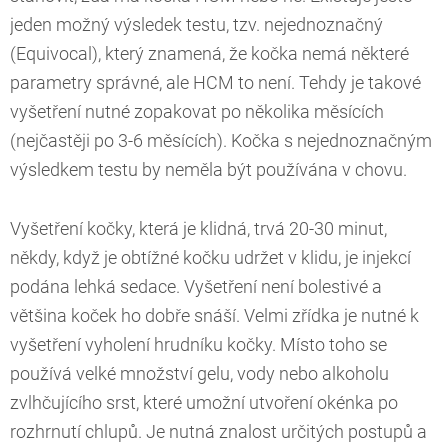
jeden možný výsledek testu, tzv. nejednoznačný
(Equivocal), který znamená, že kočka nemá některé
parametry správné, ale HCM to není. Tehdy je takové
vyšetření nutné zopakovat po několika měsících
(nejčastěji po 3-6 měsících). Kočka s nejednoznačným
výsledkem testu by neměla být používána v chovu.
Vyšetření kočky, která je klidná, trvá 20-30 minut,
někdy, když je obtížné kočku udržet v klidu, je injekcí
podána lehká sedace. Vyšetření není bolestivé a
většina koček ho dobře snáší. Velmi zřídka je nutné k
vyšetření vyholení hrudníku kočky. Místo toho se
používá velké množství gelu, vody nebo alkoholu
zvlhčujícího srst, které umožní utvoření okénka po
rozhrnutí chlupů. Je nutná znalost určitých postupů a