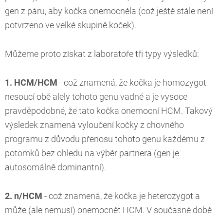
gen z páru, aby kočka onemocněla (což ještě stále není
potvrzeno ve velké skupině koček).
Můžeme proto získat z laboratoře tři typy výsledků:
1. HCM/HCM
- což znamená, že kočka je homozygot
nesoucí obě alely tohoto genu vadné a je vysoce
pravděpodobné, že tato kočka onemocní HCM. Takový
výsledek znamená vyloučení kočky z chovného
programu z důvodu přenosu tohoto genu každému z
potomků bez ohledu na výběr partnera (gen je
autosomálně dominantní).
2. n/HCM
- což znamená, že kočka je heterozygot a
může (ale nemusí) onemocnět HCM. V současné době