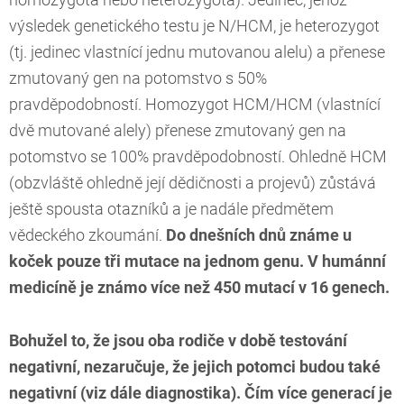
homozygota nebo heterozygota). Jedinec, jehož
výsledek genetického testu je N/HCM, je heterozygot
(tj. jedinec vlastnící jednu mutovanou alelu) a přenese
zmutovaný gen na potomstvo s 50%
pravděpodobností. Homozygot HCM/HCM (vlastnící
dvě mutované alely) přenese zmutovaný gen na
potomstvo se 100% pravděpodobností. Ohledně HCM
(obzvláště ohledně její dědičnosti a projevů) zůstává
ještě spousta otazníků a je nadále předmětem
vědeckého zkoumání.
Do dnešních dnů známe u
koček pouze tři mutace na jednom genu. V humánní
medicíně je známo více než 450 mutací v 16 genech.
Bohužel to, že jsou oba rodiče v době testování
negativní, nezaručuje, že jejich potomci budou také
negativní (viz dále diagnostika). Čím více generací je