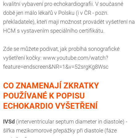
kvalitní vybavení pro echokardiografii. V současné
době jen málo lékařů v Polsku (i v ČR - pozn.
překladatele), kteří mají možnost provádět vyšetření na
HCM s vystavením speciálního certifikátu.
Zde se můžete podívat, jak probíhá sonografické
vyšetření kočky: www.youtube.com/watch?
feature=endscreen&NR=1&v=52srgKg8Wsc
CO ZNAMENAJÍ ZKRATKY
POUŽÍVANÉ K POPISU
ECHOKARDIO VYŠETŘENÍ
IVSd
(interventricular septum diameter in diastole) -
šířka mezikomorové přepážky při diastole (fáze