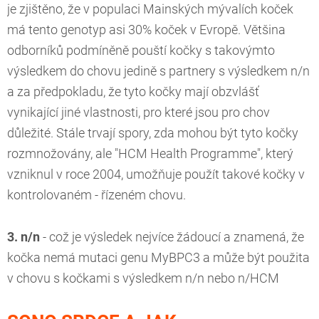
je zjištěno, že v populaci Mainských mývalích koček
má tento genotyp asi 30% koček v Evropě. Většina
odborníků podmíněně pouští kočky s takovýmto
výsledkem do chovu jedině s partnery s výsledkem n/n
a za předpokladu, že tyto kočky mají obzvlášť
vynikající jiné vlastnosti, pro které jsou pro chov
důležité. Stále trvají spory, zda mohou být tyto kočky
rozmnožovány, ale "HCM Health Programme", který
vzniknul v roce 2004, umožňuje použít takové kočky v
kontrolovaném - řízeném chovu.
3. n/n
- což je výsledek nejvíce žádoucí a znamená, že
kočka nemá mutaci genu MyBPC3 a může být použita
v chovu s kočkami s výsledkem n/n nebo n/HCM