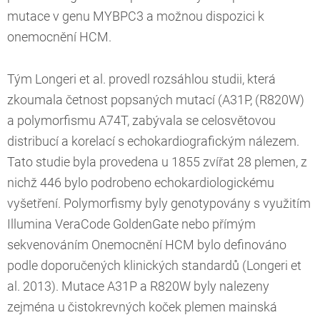
mutace v genu MYBPC3 a možnou dispozici k
onemocnění HCM.
Tým Longeri et al. provedl rozsáhlou studii, která
zkoumala četnost popsaných mutací (A31P, (R820W)
a polymorfismu A74T, zabývala se celosvětovou
distribucí a korelací s echokardiografickým nálezem.
Tato studie byla provedena u 1855 zvířat 28 plemen, z
nichž 446 bylo podrobeno echokardiologickému
vyšetření. Polymorfismy byly genotypovány s využitím
Illumina VeraCode GoldenGate nebo přímým
sekvenováním Onemocnění HCM bylo definováno
podle doporučených klinických standardů (Longeri et
al. 2013). Mutace A31P a R820W byly nalezeny
zejména u čistokrevných koček plemen mainská