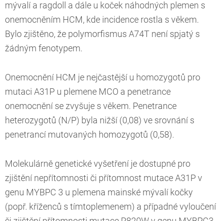
mývalí a ragdoll a dále u koček náhodných plemen s
onemocněním HCM, kde incidence rostla s věkem.
Bylo zjištěno, že polymorfismus A74T není spjatý s
žádným fenotypem.
Onemocnění HCM je nejčastější u homozygotů pro
mutaci A31P u plemene MCO a penetrance
onemocnění se zvyšuje s věkem. Penetrance
heterozygotů (N/P) byla nižší (0,08) ve srovnání s
penetrancí mutovaných homozygotů (0,58).
Molekulárně genetické vyšetření je dostupné pro
zjištění nepřítomnosti či přítomnost mutace A31P v
genu MYBPC 3 u plemena mainské mývalí kočky
(popř. kříženců s tímtoplemenem) a případné vyloučení