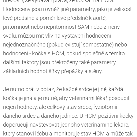
březost), se vydává zpráva, že kočka má HCM.
Hodnoceny jsou rovněž jiné parametry, jako je velikost
levé předsíně a poměr levé předsíně k aortě,
přítomnost nebo nepřítomnost SAM nebo změny
svalu, můžou mít vliv na vystavení hodnocení
nejednoznačného (pokud existují samostatně) nebo
hodnocení - kočka s HCM, pokud společně s těmito
dalšími faktory jsou překročeny také parametry
základních hodnot šířky přepážky a stěny.
Je nutno brát v potaz, že každé srdce je jiné, každá
kočka je jiná a je nutné, aby veterinární lékař posoudil
nejen hodnoty, ale celkový stav srdce, fyziotomii
daného srdce a daného jedince. U HCM pozitivní kočky
doporučuji navštěvovat jednoho veterinárního lékaře,
který stanoví léčbu a monitoruje stav HCM a může tak