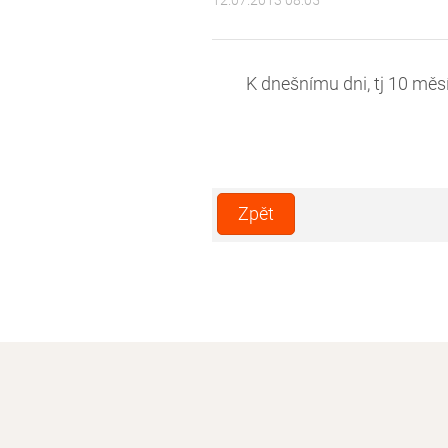
12.07.2013 08:05
K dnešnímu dni, tj 10 mě
Zpět