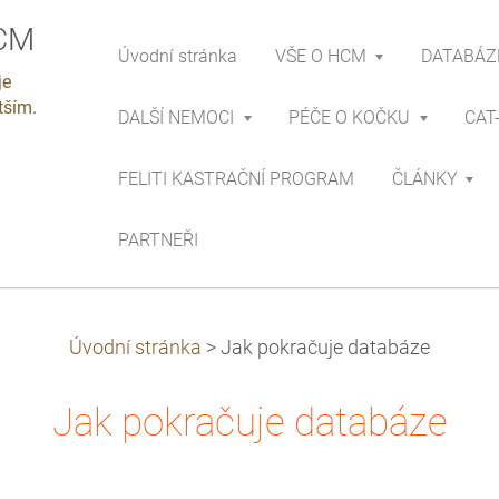
HCM
Úvodní stránka
VŠE O HCM
DATABÁZ
je
tším.
DALŠÍ NEMOCI
PÉČE O KOČKU
CAT
FELITI KASTRAČNÍ PROGRAM
ČLÁNKY
PARTNEŘI
Úvodní stránka
>
Jak pokračuje databáze
Jak pokračuje databáze