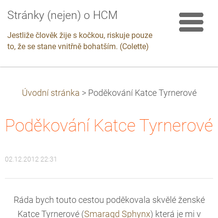
Stránky (nejen) o HCM
Jestliže člověk žije s kočkou, riskuje pouze
to, že se stane vnitřně bohatším. (Colette)
Úvodní stránka
>
Poděkování Katce Tyrnerové
Poděkování Katce Tyrnerové
02.12.2012 22:31
Ráda bych touto cestou poděkovala skvělé ženské
Katce Tyrnerové (
Smaragd Sphynx
) která je mi v