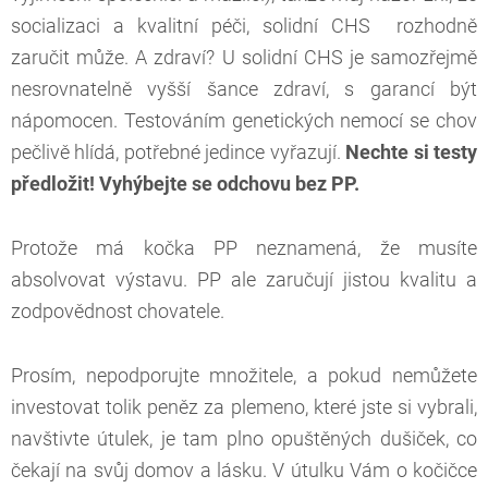
socializaci a kvalitní péči, solidní CHS rozhodně
zaručit může. A zdraví? U solidní CHS je samozřejmě
nesrovnatelně vyšší šance zdraví, s garancí být
nápomocen. Testováním genetických nemocí se chov
pečlivě hlídá, potřebné jedince vyřazují.
Nechte si testy
předložit! Vyhýbejte se odchovu bez PP.
Protože má kočka PP neznamená, že musíte
absolvovat výstavu. PP ale zaručují jistou kvalitu a
zodpovědnost chovatele.
Prosím, nepodporujte množitele, a pokud nemůžete
investovat tolik peněz za plemeno, které jste si vybrali,
navštivte útulek, je tam plno opuštěných dušiček, co
čekají na svůj domov a lásku. V útulku Vám o kočičce