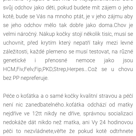
svůj odchov jako děti, pokud budete mít zájem o jeho
kotě, bude se Vás na mnoho ptát, je v jeho zájmu aby
se jeho odchov mělo tak dobře jako doma.Chov je
velmi náročný. Nákup kočky stojí několik tisíc, musí se
uchovnit, před krytím který nepatří taky mezi levné
záležitosti, každé plemeno se musí testovat, na různé
genetické i přenosné nemoce jako jsou
HCM,Fiv,Felv,Fip,PKD,Strep,Herpes…Což se u chovu
bez PP nepreferuje.
Péče o koťátka a o samé kočky kvalitní stravou a péčí
není nic zanedbatelného..koťátka odchází od matky
nejdříve ve 12tt nikdy ne dříve, správnou socializaci
nedokáže dát nikdo než matka, ani Vy 24 hodinovou
péči to nezvládnete,věřte že pokud kotě odtrhnete