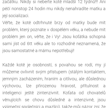
začátku. Nikdy si neberte kotě mladší 12 týdnů!!! Ani
péčí nonstop 24 hodin mu nikdy nenahradíte matku a
její socializaci.
Věřte, že kotě odtrhnuté brzy od matky bude mít
problém, který poznáte v dospělém věku, a nebude mít
problém jen on, věřte, že i Vy! Jsou koťátka schopná
sami jíst od 6tt věku ale to rozhodně neznamená, že
jsou samostatné a mámu nepotřebují!
Každé kotě je osobností, s povahou se rodí, my jí
můžeme ovlivnit svým přístupem (stálým kontaktem,
jemným zacházením, hraním a citlivou, ale důslednou
výchovou, lze přirozenou hravost, přítulnost a
inteligenci ještě zintenzivnit. Koťata od chovatelů
věnujících se chovu důsledně a intenzivně, jsou
výjimeční společníci a mazlíci), takže můj názor zní, že