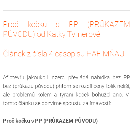
Proč kočku s PP (PRŮKAZEM
PŮVODU) od Katky Tyrnerové
Článek z čísla 4 časopisu HAF MŇAU:
Ať´otevřu jakoukoli inzerci převládá nabídka bez PP
bez (průkazu původu) přitom se rozdíl ceny tolik neliší,
ale problémů kolem a týrání koček bohužel ano. V
tomto článku se dozvíme spoustu zajímavostí:
Proč kočku s PP (PRŮKAZEM PŮVODU)