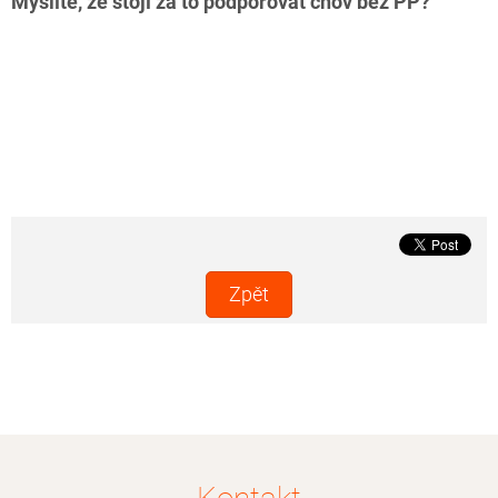
Myslíte, že stojí za to podporovat chov bez PP?
Zpět