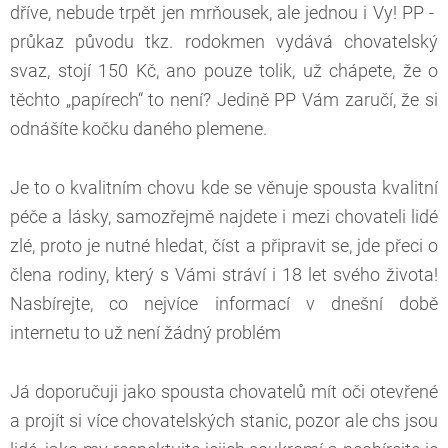
dříve, nebude trpět jen mrňousek, ale jednou i Vy! PP -
průkaz původu tkz. rodokmen vydává chovatelský
svaz, stojí 150 Kč, ano pouze tolik, už chápete, že o
těchto „papírech“ to není? Jedině PP Vám zaručí, že si
odnášíte kočku daného plemene.
Je to o kvalitním chovu kde se věnuje spousta kvalitní
péče a lásky, samozřejmě najdete i mezi chovateli lidé
zlé, proto je nutné hledat, číst a připravit se, jde přeci o
člena rodiny, který s Vámi stráví i 18 let svého života!
Nasbírejte, co nejvíce informací v dnešní době
internetu to už není žádný problém
Já doporučuji jako spousta chovatelů mít oči otevřené
a projít si více chovatelských stanic, pozor ale chs jsou