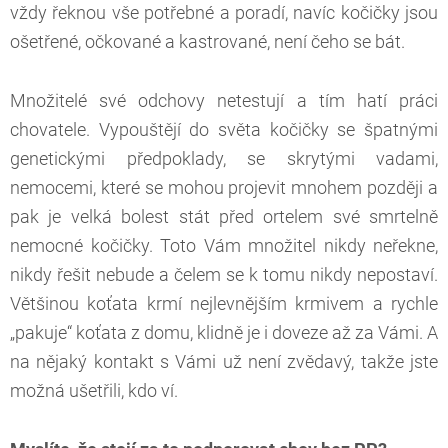
vždy řeknou vše potřebné a poradí, navíc kočičky jsou
ošetřené, očkované a kastrované, není čeho se bát.
Množitelé své odchovy netestují a tím hatí práci
chovatele. Vypouštějí do světa kočičky se špatnými
genetickými předpoklady, se skrytými vadami,
nemocemi, které se mohou projevit mnohem později a
pak je velká bolest stát před ortelem své smrtelně
nemocné kočičky. Toto Vám množitel nikdy neřekne,
nikdy řešit nebude a čelem se k tomu nikdy nepostaví.
Většinou koťata krmí nejlevnějším krmivem a rychle
„pakuje“ koťata z domu, klidně je i doveze až za Vámi. A
na nějaký kontakt s Vámi už není zvědavý, takže jste
možná ušetřili, kdo ví.