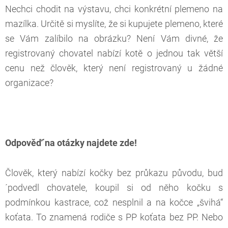
Nechci chodit na výstavu, chci konkrétní plemeno na
mazílka. Určitě si myslíte, že si kupujete plemeno, které
se Vám zalíbilo na obrázku? Není Vám divné, že
registrovaný chovatel nabízí kotě o jednou tak větší
cenu než člověk, který není registrovaný u žádné
organizace?
Odpověď´na otázky najdete zde!
Člověk, který nabízí kočky bez průkazu původu, bud
´podvedl chovatele, koupil si od něho kočku s
podmínkou kastrace, což nesplnil a na kočce „švihá“
koťata. To znamená rodiče s PP koťata bez PP. Nebo