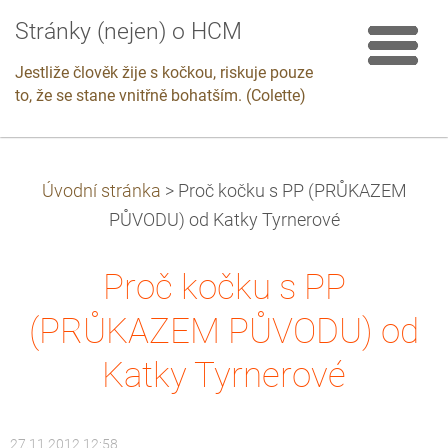
Stránky (nejen) o HCM
Jestliže člověk žije s kočkou, riskuje pouze
to, že se stane vnitřně bohatším. (Colette)
Úvodní stránka
>
Proč kočku s PP (PRŮKAZEM
PŮVODU) od Katky Tyrnerové
Proč kočku s PP
(PRŮKAZEM PŮVODU) od
Katky Tyrnerové
27.11.2012 12:58