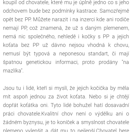
koupil od chovatele, které mu je úplně jedno co s jeho
odchovem bude bez podmínky kastrace. Samozřejmě
opět bez PP. Můžete narazit i na inzerci kde ani rodiče
nemají PP, což znamená, že už s daným plemenem,
nemá nic společného, nehledě i kočky s PP a jejich
koťata bez PP už dávno nejsou vhodná k chovu,
nemusí být typová a neponesou standart, či mají
špatnou genetickou informaci, proto prodány "na
mazlíka".
Jsou tu i lidé, kteří si myslí, že jejich kočička by měla
mít aspoň jednou za život koťata. Nebo si je chtějí
dopřát koťátka oni. Tyto lidé bohužel hatí dosavadní
práci chovatele.Kvalitní chov není o výdělku ani o
žádném byznysu, je to koníček a smyslnost chovatele
plemeno vylepšit a dát mu to nejlepší.Chovatel bere