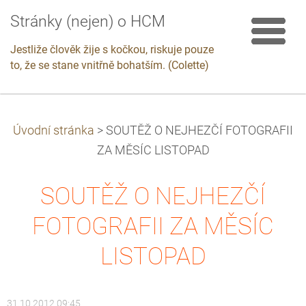
Stránky (nejen) o HCM
Jestliže člověk žije s kočkou, riskuje pouze
to, že se stane vnitřně bohatším. (Colette)
Úvodní stránka
>
SOUTĚŽ O NEJHEZČÍ FOTOGRAFII
ZA MĚSÍC LISTOPAD
SOUTĚŽ O NEJHEZČÍ
FOTOGRAFII ZA MĚSÍC
LISTOPAD
31.10.2012 09:45