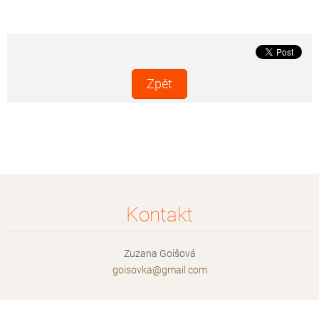
Zpět
Kontakt
Zuzana Goišová
goisovka
@gmail.c
om