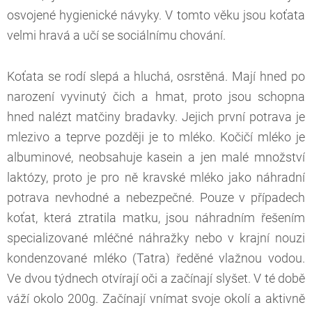
osvojené hygienické návyky. V tomto věku jsou koťata
velmi hravá a učí se sociálnímu chování.
Koťata se rodí slepá a hluchá, osrstěná. Mají hned po
narození vyvinutý čich a hmat, proto jsou schopna
hned nalézt matčiny bradavky. Jejich první potrava je
mlezivo a teprve později je to mléko. Kočičí mléko je
albuminové, neobsahuje kasein a jen malé množství
laktózy, proto je pro ně kravské mléko jako náhradní
potrava nevhodné a nebezpečné. Pouze v případech
koťat, která ztratila matku, jsou náhradním řešením
specializované mléčné náhražky nebo v krajní nouzi
kondenzované mléko (Tatra) ředěné vlažnou vodou.
Ve dvou týdnech otvírají oči a začínají slyšet. V té době
váží okolo 200g. Začínají vnímat svoje okolí a aktivně