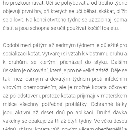
ho prozkoumávat. Učí se pohybovat a od třetího týdne
objevují první hry, při kterých se učí běhat, skákat, plížit
se a lovit. Na konci čtvrtého týdne se už začínají sama
čistit a jsou schopna se učit používat kočičí toaletu.
Období mezi pátým až sedmým týdnem je důležité pro
socializaci koťat. Vytvářejí si vztah k vlastnímu druhu a
k druhům, se kterými přicházejí do styku. Dalším
úskalím je očkování, které je pro ně velká zátěž. Děje se
tak mezi osmým a devátým týdnem proti infekčním
virovým onemocněním, ale je možné koťata očkovat
až po odstavení, protože koťata přijímají v mateřském
mléce všechny potřebné protilátky. Ochranné látky
jsou aktivní až deset dnů po aplikaci. Druhá dávka
vakcíny se opakuje za tři až čtyři týdny. Ve věku deseti
týdnů už jsou koťata vůči novým věcem obezřetnější a