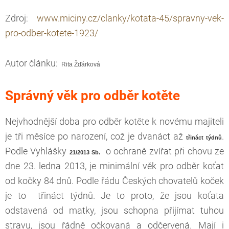
Zdroj:
www.miciny.cz/clanky/kotata-45/spravny-vek-
pro-odber-kotete-1923/
Autor článku:
Rita Žďárková
Správný věk pro odběr kotěte
Nejvhodnější doba pro odběr kotěte k novému majiteli
je tři měsíce po narození, což je dvanáct až
.
třináct týdnů
Podle Vyhlášky
o ochraně zvířat při chovu ze
21/2013 Sb.
dne 23. ledna 2013, je minimální věk pro odběr koťat
od kočky 84 dnů. Podle řádu Českých chovatelů koček
je to třináct týdnů. Je to proto, že jsou koťata
odstavená od matky, jsou schopna přijímat tuhou
stravu, jsou řádně očkovaná a odčervená. Mají i