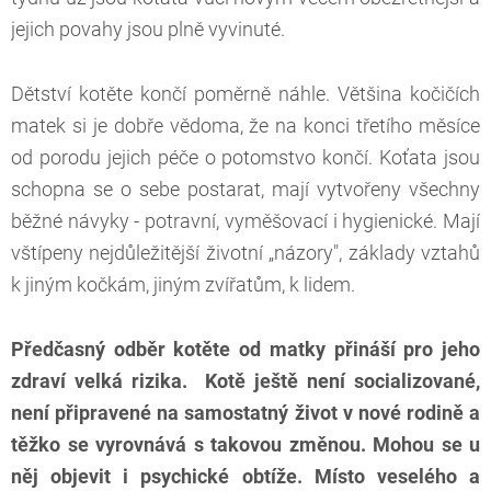
jejich povahy jsou plně vyvinuté.
Dětství kotěte končí poměrně náhle. Většina kočičích
matek si je dobře vědoma, že na konci třetího měsíce
od porodu jejich péče o potomstvo končí. Koťata jsou
schopna se o sebe postarat, mají vytvořeny všechny
běžné návyky - potravní, vyměšovací i hygienické. Mají
vštípeny nejdůležitější životní „názory", základy vztahů
k jiným kočkám, jiným zvířatům, k lidem.
Předčasný odběr kotěte od matky přináší pro jeho
zdraví velká rizika. Kotě ještě není socializované,
není připravené na samostatný život v nové rodině a
těžko se vyrovnává s takovou změnou. Mohou se u
něj objevit i psychické obtíže. Místo veselého a